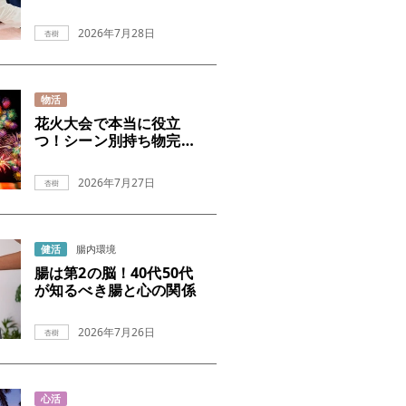
2026年7月28日
杏樹
物活
花火大会で本当に役立
つ！シーン別持ち物完全
ガイド
2026年7月27日
杏樹
健活
腸内環境
腸は第2の脳！40代50代
が知るべき腸と心の関係
2026年7月26日
杏樹
心活