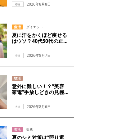
2026年8月8日
杏樹
痩活
ダイエット
夏に汗をかくほど痩せる
はウソ？40代50代の正し
いダイエット
2026年8月7日
杏樹
物活
意外に難しい！？“美容
家電“手放しどきの見極
め
2026年8月6日
杏樹
美活
美肌
夏のシミ対策は”照り返