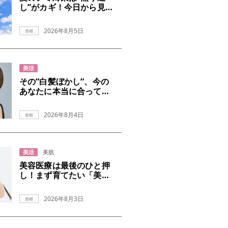
し”がカギ！今日から見
直すUVケア
2026年8月5日
杏樹
美活
その“白髪ぼかし“、今の
あなたに本当に合ってい
ますか？
2026年8月4日
杏樹
美活
美肌
美容医療は最後のひと押
し！まず育てたい「美肌
の土台」
2026年8月3日
杏樹