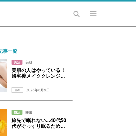
記事一覧
美活
美肌
美肌の人はやっている！
帰宅後メイククレンジン
グのすすめ
2026年8月9日
杏樹
旅活
睡眠
旅先で眠れない…40代50
代がぐっすり眠るための
9つのコツ