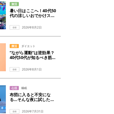
旅活
暑い日はここへ！40代50
代の涼しいおでかけスポ
ット
2026年8月2日
杏樹
痩活
ダイエット
“ながら運動“は逆効果？
40代50代が知るべき筋ト
レの真実
2026年8月1日
杏樹
心活
睡眠
布団に入ると不安にな
る…そんな夜に試したい
こと
2026年7月31日
杏樹