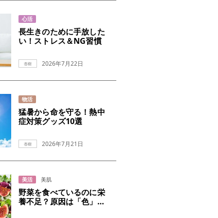
心活
長生きのために手放した
い！ストレス＆NG習慣
2026年7月22日
杏樹
物活
猛暑から命を守る！熱中
症対策グッズ10選
2026年7月21日
杏樹
美活
美肌
野菜を食べているのに栄
養不足？原因は「色」だ
った