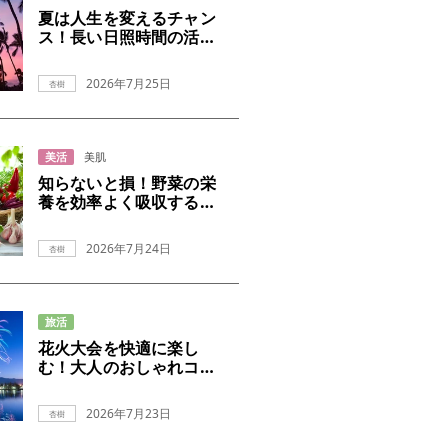
夏は人生を変えるチャン
ス！長い日照時間の活か
し方
2026年7月25日
杏樹
美活
美肌
知らないと損！野菜の栄
養を効率よく吸収するコ
ツ
2026年7月24日
杏樹
旅活
花火大会を快適に楽し
む！大人のおしゃれコー
デ術
2026年7月23日
杏樹