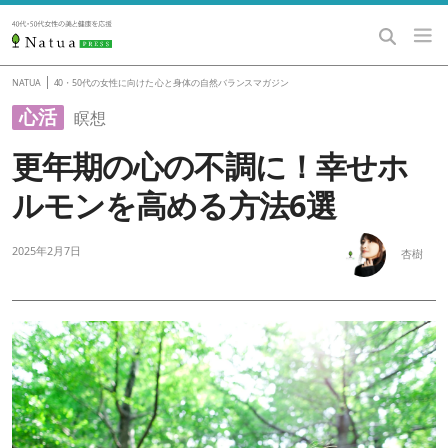
|
NATUA
40・50代の女性に向けた 心と身体の自然バランスマガジン
心活
瞑想
更年期の心の不調に！幸せホ
ルモンを高める方法6選
2025年2月7日
杏樹