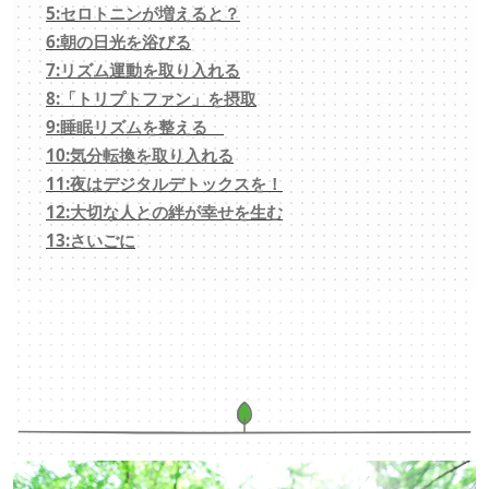
5:セロトニンが増えると？
6:朝の日光を浴びる
7:リズム運動を取り入れる
8:「トリプトファン」を摂取
9:睡眠リズムを整える
10:気分転換を取り入れる
11:夜はデジタルデトックスを！
12:大切な人との絆が幸せを生む
13:さいごに