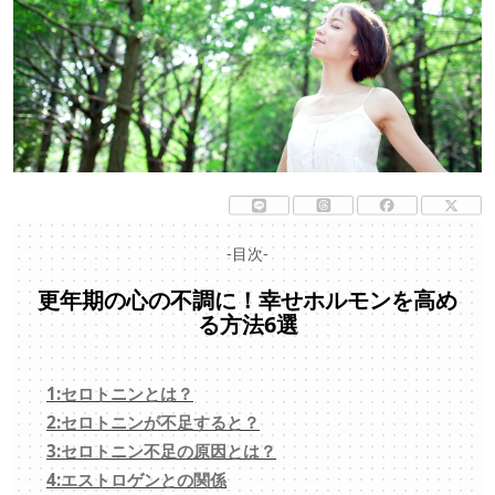
-目次-
更年期の心の不調に！幸せホルモンを高め
る方法6選
1:セロトニンとは？
2:セロトニンが不足すると？
3:セロトニン不足の原因とは？
4:エストロゲンとの関係