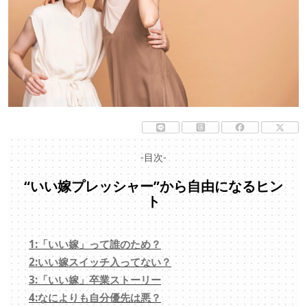
-目次-
“いい嫁プレッシャー”から自由になるヒン
ト
1:「いい嫁」って誰のため？
2:いい嫁スイッチ入ってない？
3:「いい嫁」卒業ストーリー
4:なによりも自分優先は悪？