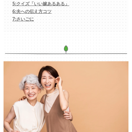
5:クイズ「いい嫁あるある」
6:夫への伝え方コツ
7:さいごに