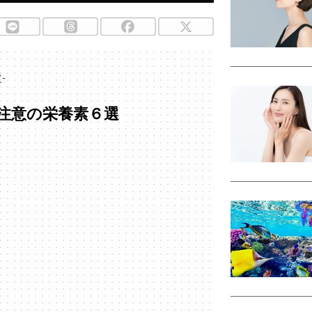
-
注意の栄養素６選