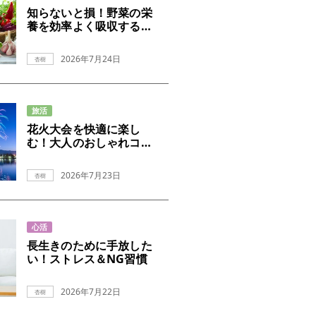
知らないと損！野菜の栄
養を効率よく吸収するコ
ツ
2026年7月24日
杏樹
旅活
花火大会を快適に楽し
む！大人のおしゃれコー
デ術
2026年7月23日
杏樹
心活
長生きのために手放した
い！ストレス＆NG習慣
2026年7月22日
杏樹