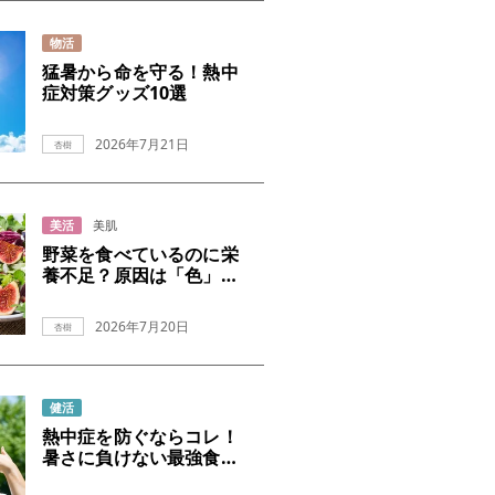
物活
猛暑から命を守る！熱中
症対策グッズ10選
2026年7月21日
杏樹
美活
美肌
野菜を食べているのに栄
養不足？原因は「色」だ
った
2026年7月20日
杏樹
健活
熱中症を防ぐならコレ！
暑さに負けない最強食べ
物10選