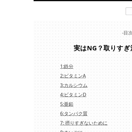
-目次
実はNG？取りすぎ
1:鉄分
2:ビタミンA
3:カルシウム
4:ビタミンD
5:亜鉛
6:タンパク質
7: 摂りすぎないために