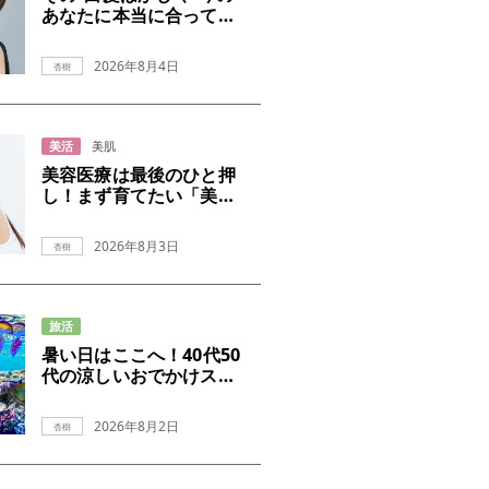
あなたに本当に合ってい
ますか？
2026年8月4日
杏樹
美活
美肌
美容医療は最後のひと押
し！まず育てたい「美肌
の土台」
2026年8月3日
杏樹
旅活
暑い日はここへ！40代50
代の涼しいおでかけスポ
ット
2026年8月2日
杏樹