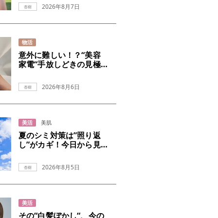
2026年8月7日
杏樹
物活
意外に難しい！？“美容
家電“手放しどきの見極
め
2026年8月6日
杏樹
美活
美肌
夏のシミ対策は”照り返
し”がカギ！今日から見
直すUVケア
2026年8月5日
杏樹
美活
その“白髪ぼかし“、今の