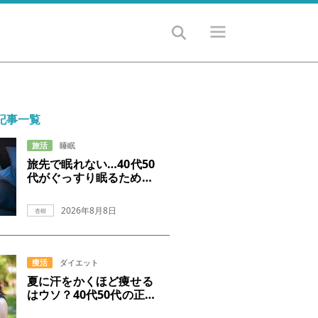
記事一覧
旅活
睡眠
旅先で眠れない…40代50
代がぐっすり眠るための
9つのコツ
2026年8月8日
杏樹
痩活
ダイエット
夏に汗をかくほど痩せる
はウソ？40代50代の正し
いダイエット