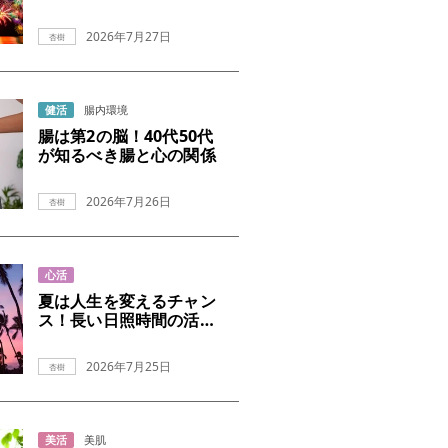
ガイド
2026年7月27日
杏樹
健活
腸内環境
腸は第2の脳！40代50代
が知るべき腸と心の関係
2026年7月26日
杏樹
心活
夏は人生を変えるチャン
ス！長い日照時間の活か
し方
2026年7月25日
杏樹
美活
美肌