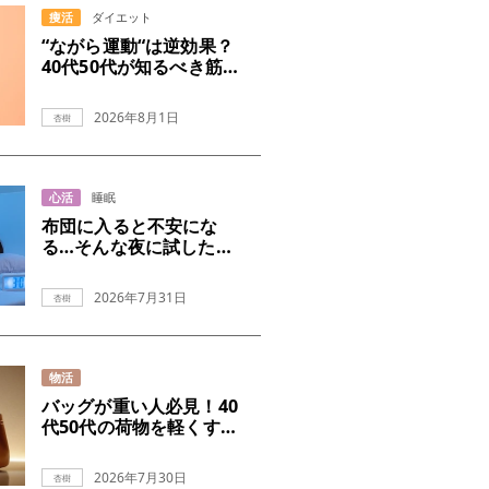
痩活
ダイエット
“ながら運動“は逆効果？
40代50代が知るべき筋ト
レの真実
2026年8月1日
杏樹
心活
睡眠
布団に入ると不安にな
る…そんな夜に試したい
こと
2026年7月31日
杏樹
物活
バッグが重い人必見！40
代50代の荷物を軽くする
コツ
2026年7月30日
杏樹