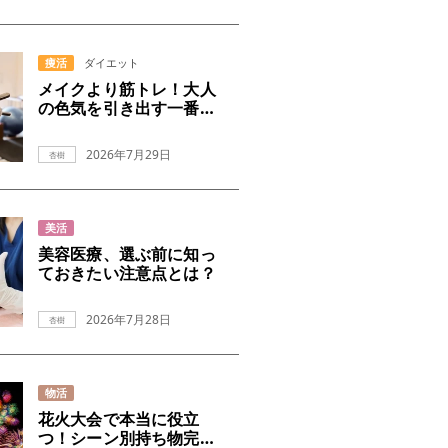
痩活
ダイエット
メイクより筋トレ！大人
の色気を引き出す一番の
近道
2026年7月29日
杏樹
美活
美容医療、選ぶ前に知っ
ておきたい注意点とは？
2026年7月28日
杏樹
物活
花火大会で本当に役立
つ！シーン別持ち物完全