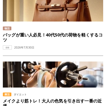
物活
バッグが重い人必見！40代50代の荷物を軽くするコ
ツ
2026年7月30日
杏樹
痩活
ダイエット
メイクより筋トレ！大人の色気を引き出す一番の近
道