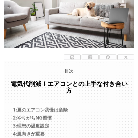
-目次-
電気代削減！エアコンとの上手な付き合い
方
1:夏のエアコン我慢は危険
2:やりがちNG習慣
3:理想の温度設定
4:風向きが重要