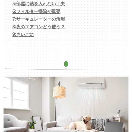
5:部屋に熱を入れない工夫
6:フィルター掃除が重要
7:サーキュレーターの活用
8:夜のエアコンどう使う？
9:さいごに