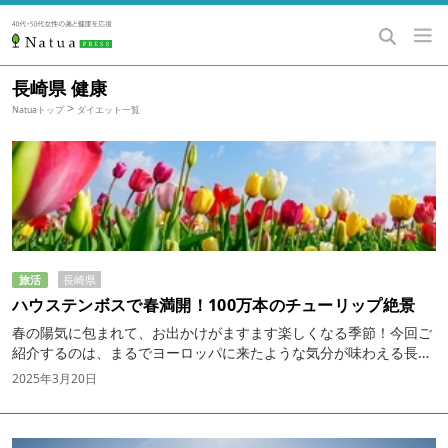
長崎県 健康
>
Natuaトップ
ダイエット一覧
長崎県
旅活
ハウステンボスで春満開！100万本のチューリップ絶景
春の陽気に包まれて、お出かけがますます楽しくなる季節！今回ご
紹介するのは、まるでヨーロッパに来たような気分が味わえる長崎
の「ハウステンボス」。この季節は、一面に広がるチューリップ畑
2025年3月20日
が見どころ。華やかな春の景色に包まれながら、特別な時間を過ご
してみませんか？