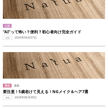
心活
“AI”って怖い？便利？初心者向け完全ガイド
2026年06月07日
杏樹
美活
美肌
要注意！5歳老けて見える！NGメイク＆ヘア7選
2026年06月09日
杏樹