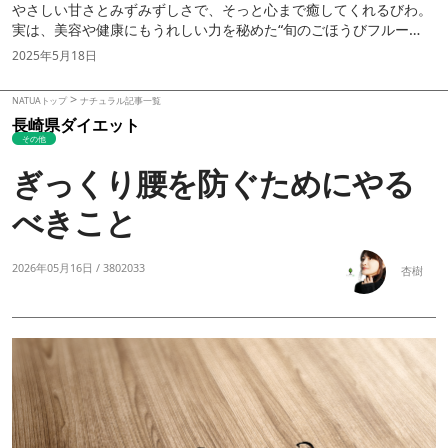
やさしい甘さとみずみずしさで、そっと心まで癒してくれるびわ。
実は、美容や健康にもうれしい力を秘めた“旬のごほうびフルー
ツ”です。40代・50代の私たちの体と心に寄り添う、びわの魅力・
2025年5月18日
保存法・注意点をご紹介します。
>
NATUAトップ
ナチュラル記事一覧
長崎県ダイエット
その他
ぎっくり腰を防ぐためにやる
べきこと
2026年05月16日 /
3802033
杏樹