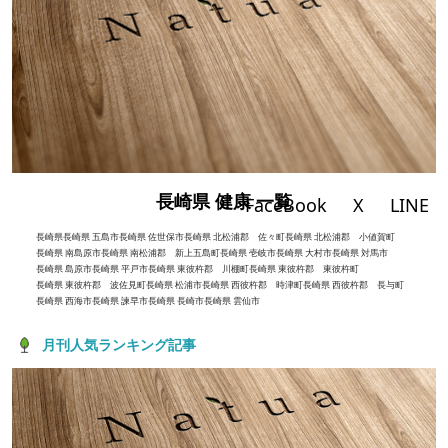
長崎県 健康 一覧
FaceBook
X
LINE
長崎県
長崎県 五島市
長崎県 佐世保市
長崎県 北松浦郡 佐々町
長崎県 北松浦郡 小値賀町
長崎県 南島原市
長崎県 南松浦郡 新上五島町
長崎県 壱岐市
長崎県 大村市
長崎県 対馬市
長崎県 島原市
長崎県 平戸市
長崎県 東彼杵郡 川棚町
長崎県 東彼杵郡 東彼杵町
長崎県 東彼杵郡 波佐見町
長崎県 松浦市
長崎県 西彼杵郡 時津町
長崎県 西彼杵郡 長与町
長崎県 西海市
長崎県 諫早市
長崎県 長崎市
長崎県 雲仙市
月刊人気ランキング記事