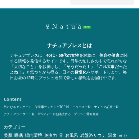
ナチュアプレスとは
ナチュアプレスは、
40代・50代の女性
を対象に、
美容や健康
に関
する情報を発信するサイトです。日常の忙しさの中で忘れがちな
「大切なこと」をお届けし、
「そうだった！」「これ大事だった
よね！」
と気づきから得る、日々の
習慣化
をサポートします。毎
日お昼の12時にプッシュ通知で新しい情報をお届け中です。
Content
気になるアンケート
栄養素ランキングTOP10
ニュース一覧
ナチュア記事一覧
ナチュアライター一覧
RSSフィードを購読する
プッシュ通知登録
カテゴリー
美肌
睡眠
腸内環境
免疫力
骨
お風呂
岩盤浴サウナ
温泉
ヨガ