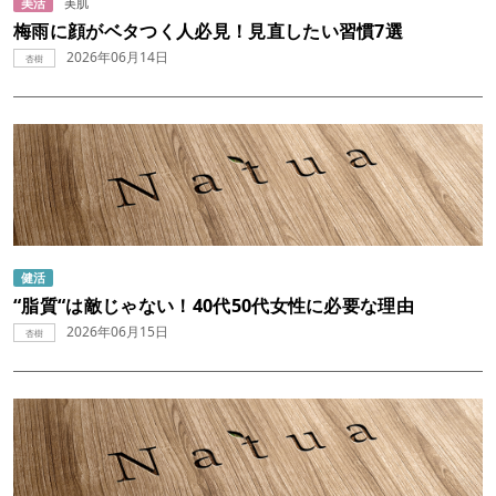
美活
美肌
梅雨に顔がベタつく人必見！見直したい習慣7選
2026年06月14日
杏樹
健活
“脂質“は敵じゃない！40代50代女性に必要な理由
2026年06月15日
杏樹