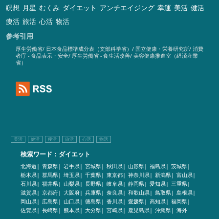
瞑想
月星
むくみ
ダイエット
アンチエイジング
幸運
美活
健活
痩活
旅活
心活
物活
参考引用
厚生労働省
/
日本食品標準成分表（文部科学省）
/
国立健康・栄養研究所
/
消費
者庁 - 食品表示・安全
/
厚生労働省 - 食生活改善
/
美容健康推進室（経済産業
省）
美活
健活
痩活
旅活
心活
物活
検索ワード：ダイエット
北海道|
青森県|
岩手県|
宮城県|
秋田県|
山形県|
福島県|
茨城県|
栃木県|
群馬県|
埼玉県|
千葉県|
東京都|
神奈川県|
新潟県|
富山県|
石川県|
福井県|
山梨県|
長野県|
岐阜県|
静岡県|
愛知県|
三重県|
滋賀県|
京都府|
大阪府|
兵庫県|
奈良県|
和歌山県|
鳥取県|
島根県|
岡山県|
広島県|
山口県|
徳島県|
香川県|
愛媛県|
高知県|
福岡県|
佐賀県|
長崎県|
熊本県|
大分県|
宮崎県|
鹿児島県|
沖縄県|
海外