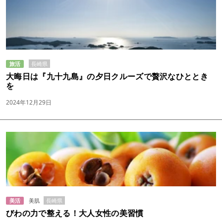
長崎県
旅活
大晦日は『九十九島』の夕日クルーズで贅沢なひととき
を
2024年12月29日
長崎県
美活
美肌
びわの力で整える！大人女性の美習慣