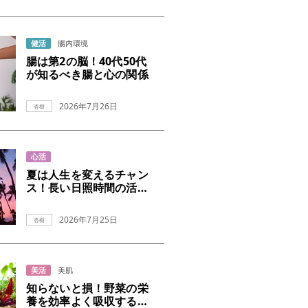
健活
腸内環境
腸は第2の脳！40代50代
が知るべき腸と心の関係
2026年7月26日
杏樹
心活
夏は人生を変えるチャン
ス！長い日照時間の活か
し方
2026年7月25日
杏樹
美活
美肌
知らないと損！野菜の栄
養を効率よく吸収するコ