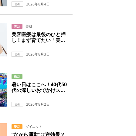
2026年8月4日
杏樹
美活
美肌
美容医療は最後のひと押
し！まず育てたい「美肌
の土台」
2026年8月3日
杏樹
旅活
暑い日はここへ！40代50
代の涼しいおでかけスポ
ット
2026年8月2日
杏樹
痩活
ダイエット
“ながら運動“は逆効果？