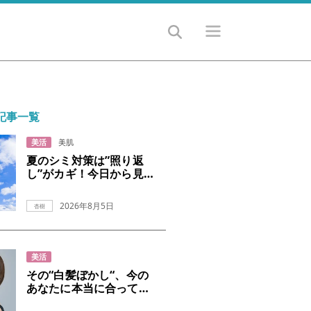
記事一覧
美活
美肌
夏のシミ対策は”照り返
し”がカギ！今日から見
直すUVケア
2026年8月5日
杏樹
美活
その“白髪ぼかし“、今の
あなたに本当に合ってい
ますか？