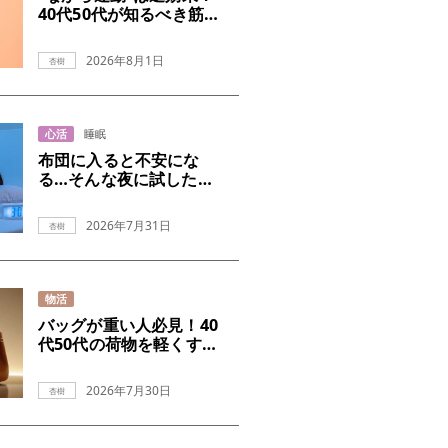
40代50代が知るべき筋ト
レの真実
2026年8月1日
杏樹
心活
睡眠
布団に入ると不安にな
る…そんな夜に試したい
こと
2026年7月31日
杏樹
物活
バッグが重い人必見！40
代50代の荷物を軽くする
コツ
2026年7月30日
杏樹