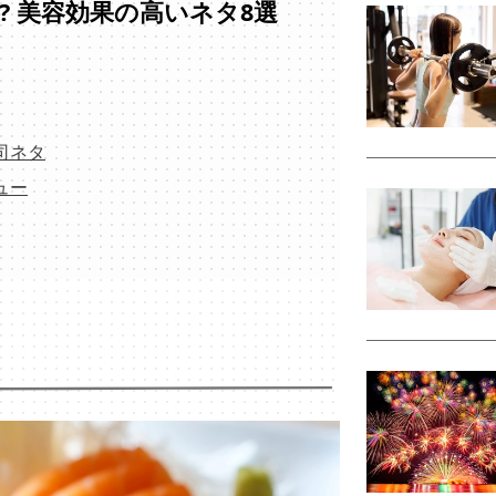
? 美容効果の高いネタ8選
司ネタ
ュー