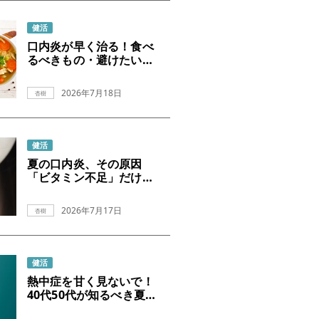
健活
口内炎が早く治る！食べ
るべきもの・避けたいも
の
2026年7月18日
杏樹
健活
夏の口内炎、その原因
「ビタミン不足」だけじ
ゃなかった！
2026年7月17日
杏樹
健活
熱中症を甘く見ないで！
40代50代が知るべき夏の
危険