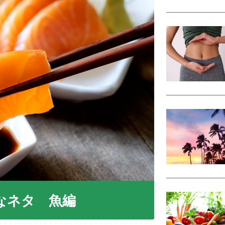
なネタ 魚編