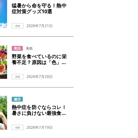
猛暑から命を守る！熱中
症対策グッズ10選
2026年7月21日
杏樹
美活
美肌
野菜を食べているのに栄
養不足？原因は「色」だ
った
2026年7月20日
杏樹
健活
熱中症を防ぐならコレ！
暑さに負けない最強食べ
物10選
2026年7月19日
杏樹