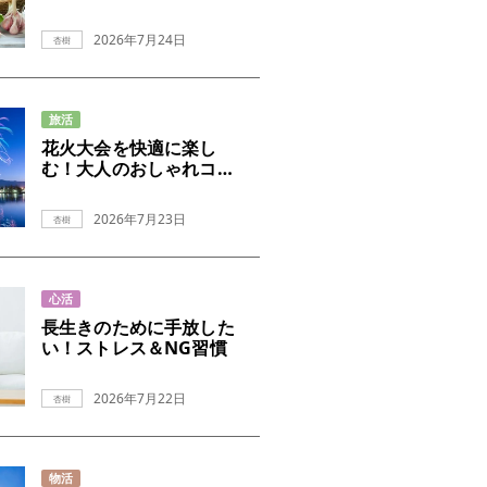
ツ
2026年7月24日
杏樹
旅活
花火大会を快適に楽し
む！大人のおしゃれコー
デ術
2026年7月23日
杏樹
心活
長生きのために手放した
い！ストレス＆NG習慣
2026年7月22日
杏樹
物活