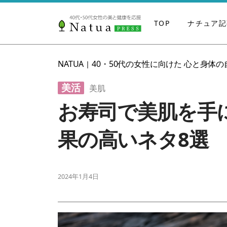
TOP
ナチュア記
NATUA
40・50代の女性に向けた 心と身体
|
美活
美肌
お寿司で美肌を手に
果の高いネタ8選
2024年1月4日