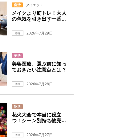
痩活
ダイエット
メイクより筋トレ！大人
の色気を引き出す一番の
近道
2026年7月29日
杏樹
美活
美容医療、選ぶ前に知っ
ておきたい注意点とは？
2026年7月28日
杏樹
物活
花火大会で本当に役立
つ！シーン別持ち物完全
ガイド
2026年7月27日
杏樹