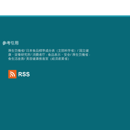
参考引用
厚生労働省
/
日本食品標準成分表（文部科学省）
/
国立健
康・栄養研究所
/
消費者庁 - 食品表示・安全
/
厚生労働省 -
食生活改善
/
美容健康推進室（経済産業省）