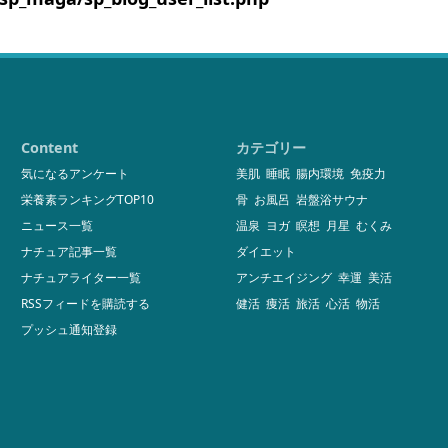
Content
カテゴリー
気になるアンケート
美肌
睡眠
腸内環境
免疫力
栄養素ランキングTOP10
骨
お風呂
岩盤浴サウナ
ニュース一覧
温泉
ヨガ
瞑想
月星
むくみ
ナチュア記事一覧
ダイエット
ナチュアライター一覧
アンチエイジング
幸運
美活
RSSフィードを購読する
健活
痩活
旅活
心活
物活
プッシュ通知登録