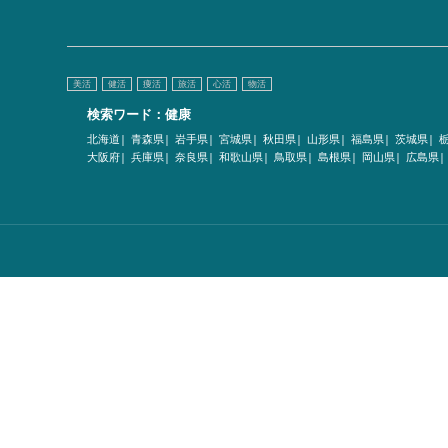
美活
健活
痩活
旅活
心活
物活
検索ワード：健康
北海道|
青森県|
岩手県|
宮城県|
秋田県|
山形県|
福島県|
茨城県|
大阪府|
兵庫県|
奈良県|
和歌山県|
鳥取県|
島根県|
岡山県|
広島県|