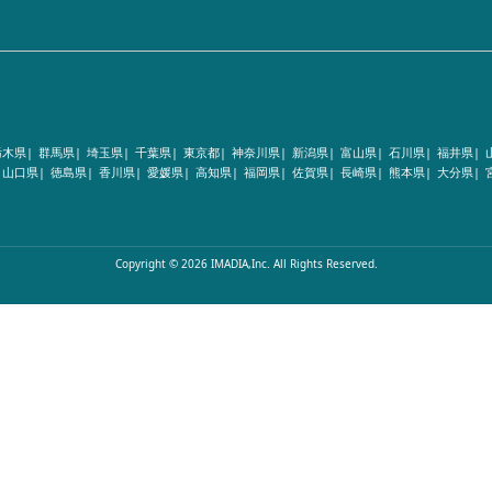
栃木県|
群馬県|
埼玉県|
千葉県|
東京都|
神奈川県|
新潟県|
富山県|
石川県|
福井県|
山口県|
徳島県|
香川県|
愛媛県|
高知県|
福岡県|
佐賀県|
長崎県|
熊本県|
大分県|
Copyright © 2026 IMADIA,Inc. All Rights Reserved.