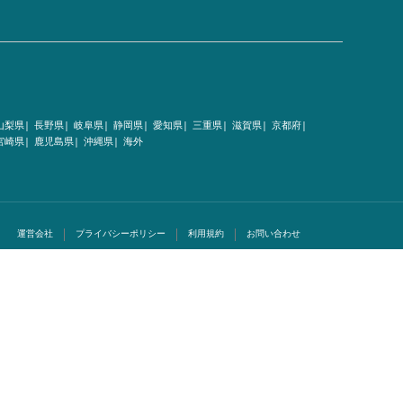
山梨県|
長野県|
岐阜県|
静岡県|
愛知県|
三重県|
滋賀県|
京都府|
宮崎県|
鹿児島県|
沖縄県|
海外
運営会社
プライバシーポリシー
利用規約
お問い合わせ