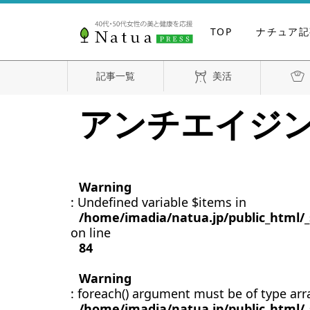
TOP
ナチュア記
記事一覧
美活
アンチエイジ
Warning
: Undefined variable $items in
/home/imadia/natua.jp/public_html/_
on line
84
Warning
: foreach() argument must be of type arra
/home/imadia/natua.jp/public_html/_