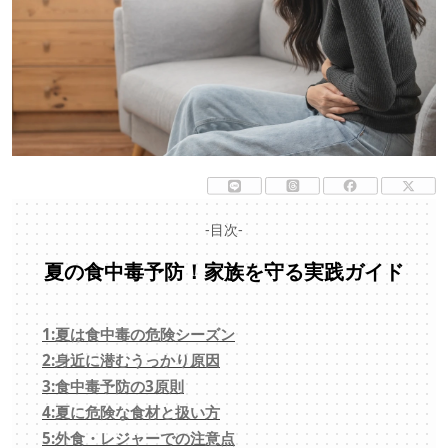
-目次-
夏の食中毒予防！家族を守る実践ガイド
1:夏は食中毒の危険シーズン
2:身近に潜むうっかり原因
3:食中毒予防の3原則
4:夏に危険な食材と扱い方
5:外食・レジャーでの注意点