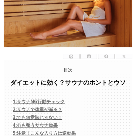
-目次-
ダイエットに効く？サウナのホントとウソ
1:サウナNG行動チェック
2:サウナで体重が減る？
3:でも無意味じゃない！
4:心も整うサウナ効果
5:注意！こんな入り方は逆効果