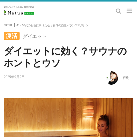
|
NATUA
40・50代の女性に向けた 心と身体の自然バランスマガジン
痩活
ダイエット
ダイエットに効く？サウナの
ホントとウソ
2025年9月2日
杏樹