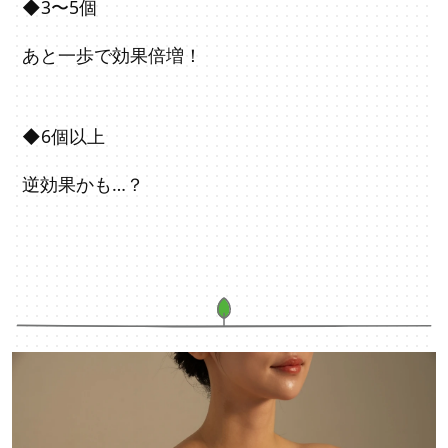
◆3〜5個
あと一歩で効果倍増！
◆6個以上
逆効果かも…？